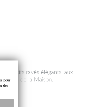
e
63 motifs rayés
élégants, aux
création de la Maison.
es
pour
er
des
euR