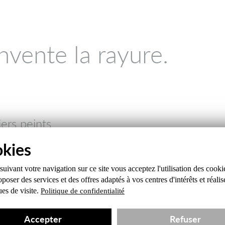
nvente la rayure.
ers peints
s villes françaises, cette collection présent
iques finement travaillées par le studio de 
uivant votre navigation sur ce site
vous acceptez l'utilisation des cooki
poser des services et des offres
adaptés à vos centres d'intérêts et réalis
ques de visite.
t à retrouver au show-room Mise en Val
Politique de confidentialité
Accepter
Refuser