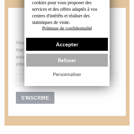
cookies
pour vous proposer des
services et des offres
adaptés à vos
centres d'intérêts et réaliser
des
statistiques de visite.
NEWSLETTER
Politique de confidentialité
Vous aimez nos projets et nos produits ? Ne
Accepter
manquez plus aucune nouveauté ! Inscrivez-
vous à notre newsletter et soyez les premiers
Refuser
informés.
Personnaliser
S'INSCRIRE