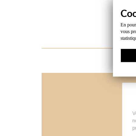
En pours
vous pro
statisti
V
n
p