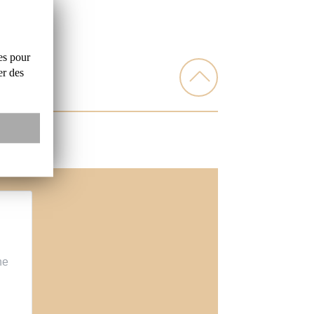
es
pour
er
des
ne