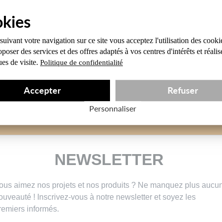
uivant votre navigation sur ce site
vous acceptez l'utilisation des cooki
poser des services et des offres
adaptés à vos centres d'intérêts et réalis
ques de visite.
Politique de confidentialité
Accepter
Refuser
Personnaliser
NEWSLETTER
ous aimez nos projets et nos produits ? Ne manquez plus aucu
ouveauté ! Inscrivez-vous à notre newsletter et soyez les
remiers informés.