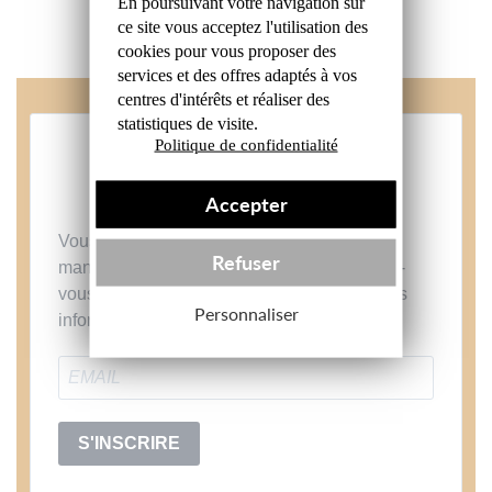
En poursuivant votre navigation sur
ce site
vous acceptez l'utilisation des
cookies
pour vous proposer des
services et des offres
adaptés à vos
centres d'intérêts et réaliser
des
statistiques de visite.
Politique de confidentialité
NEWSLETTER
Accepter
Vous aimez nos projets et nos produits ? Ne
Refuser
manquez plus aucune nouveauté ! Inscrivez-
vous à notre newsletter et soyez les premiers
Personnaliser
informés.
S'INSCRIRE